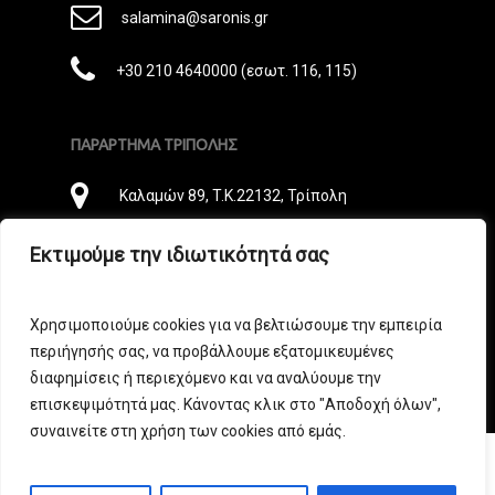
E-
salamina@saronis.gr
Mail
Phone
+30 210 4640000 (εσωτ. 116, 115)
ΠΑΡΑΡΤΗΜΑ ΤΡΙΠΟΛΗΣ
Διεύθυνση
Καλαμών 89, T.K.22132, Τρίπολη
E-
tripoli@saronis.gr
Εκτιμούμε την ιδιωτικότητά σας
Mail
Phone
+30 2710 235544
Χρησιμοποιούμε cookies για να βελτιώσουμε την εμπειρία
περιήγησής σας, να προβάλλουμε εξατομικευμένες
διαφημίσεις ή περιεχόμενο και να αναλύουμε την
επισκεψιμότητά μας. Κάνοντας κλικ στο "Αποδοχή όλων",
συναινείτε στη χρήση των cookies από εμάς.
© 2026 ΣΑΡΩΝΙΣ.