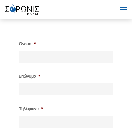
Skip
to
main
content
Όνομα
*
Επώνυμο
*
Τηλέφωνο
*